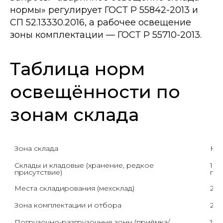
нормы» регулирует ГОСТ Р 55842-2013 и
СП 52.13330.2016, а рабочее освещение
зоны комплектации — ГОСТ Р 55710-2013.
Таблица норм
освещённости по
зонам склада
Зона склада
Нор
Склады и кладовые (хранение, редкое 
100
присутствие)
пре
Места складирования (мехсклад)
20
Зона комплектации и отбора
20
Погрузочно-разгрузочные зоны (приёмка/
150