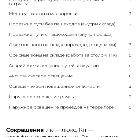
отгрузка)
Места упаковки и маркировки
30
Проезжие пути без пешеходов (внутри склада)
20 
Проезжие пути с пешеходами (внутри склада)
150
Офисные зоны на складе (проходы, раздевалки)
30
Офисные зоны на складе (работа за столом, ПК)
50
Аварийное освещение путей эвакуации
от 1
Антипаническое освещение
0,5
Освещение зон повышенной опасности
≥ 1
Наружное освещение рампы
20–
Наружное освещение проездов на территории
5–2
Сокращения
:
лк — люкс, Кп —