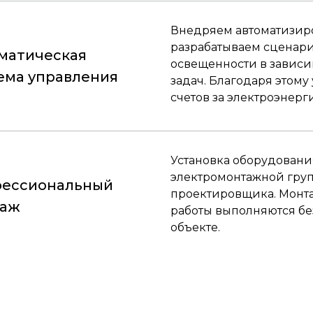
Внедряем автоматизир
разрабатываем сценар
матическая
освещенности в зависи
ема управления
задач. Благодаря этому
счетов за электроэнерг
Установка оборудован
электромонтажной гру
ессиональный
проектировщика. Монт
таж
работы выполняются бе
объекте.