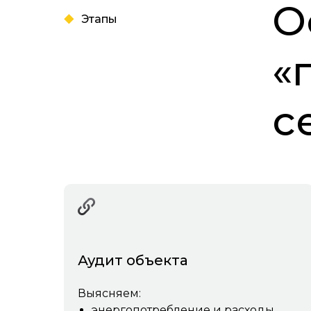
О
Этапы
«
с
Аудит объекта
Выясняем:
энергопотребление и расходы