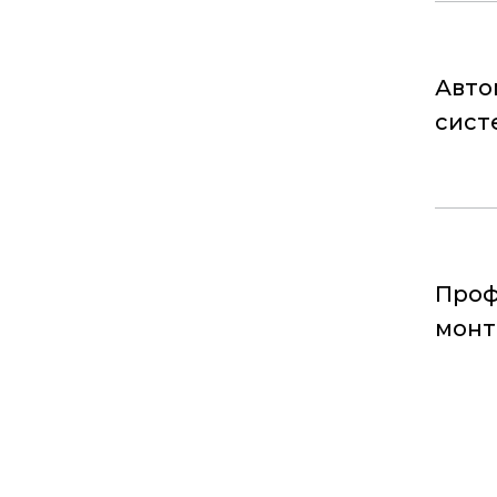
Авто
сист
Проф
мон