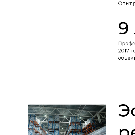
Опыт 
9
Профе
2017 
объект
Э
р