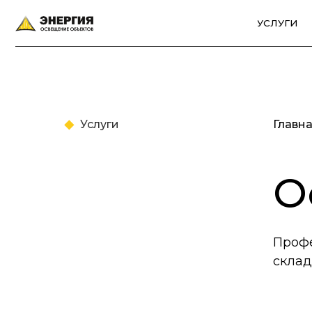
УСЛУГИ
КАТАЛ
Услуги
Главн
О
Профе
скла