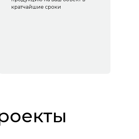
кратчайшие сроки
роекты