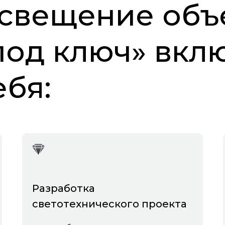
свещение объ
под ключ» вкл
ебя:
Разработка
светотехнического проекта