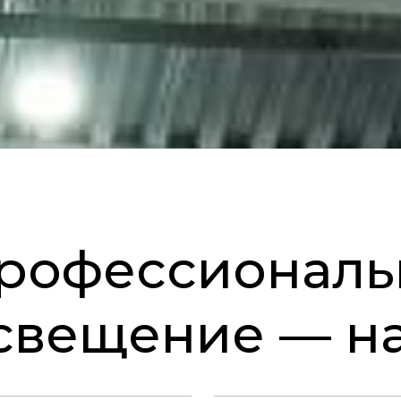
рофессиональ
свещение —
н