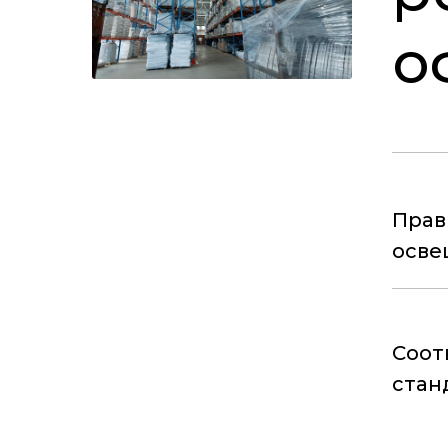
о
Прав
осве
Соот
стан