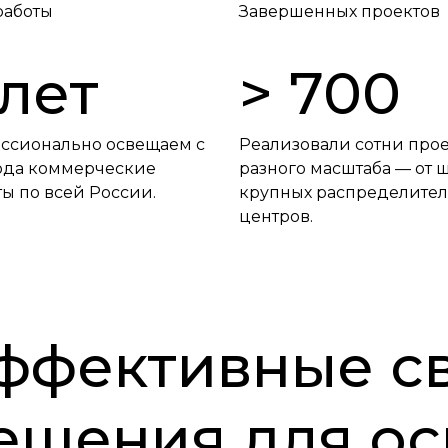
работы
Завершенных проектов
 лет
> 700
ссионально освещаем с
Реализовали сотни про
года коммерческие
разного масштаба — от 
ы по всей России.
крупных распределите
центров.
ффективные с
ешения для о